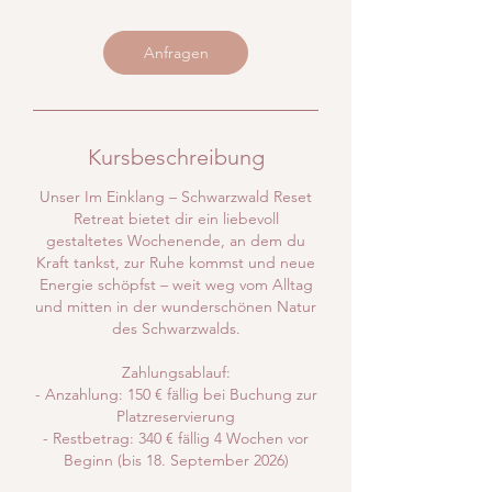
n
t
Anfragen
a
m
:
1
Kursbeschreibung
6
Unser Im Einklang – Schwarzwald Reset
.
Retreat bietet dir ein liebevoll
O
gestaltetes Wochenende, an dem du
k
Kraft tankst, zur Ruhe kommst und neue
Energie schöpfst – weit weg vom Alltag
t
und mitten in der wunderschönen Natur
.
des Schwarzwalds.
Zahlungsablauf:
- Anzahlung: 150 € fällig bei Buchung zur
Platzreservierung
- Restbetrag: 340 € fällig 4 Wochen vor
Beginn (bis 18. September 2026)