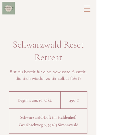
Schwarzwald Reset
Retreat
Bist du bereit für eine bewusste Auszeit,
die dich wieder zu dir selbst führt?
490
Euro
Beginnt am: 16. Okt.
B
490 €
e
g
Schwarzwald-Loft im Haldenhof,
i
Zweribachweg 9, 79263 Simonswald
n