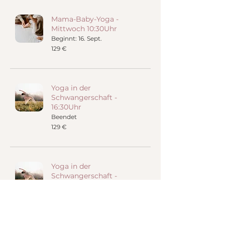
Mama-Baby-Yoga -
Mittwoch 10:30Uhr
Beginnt: 16. Sept.
129
129 €
Euro
Yoga in der
Schwangerschaft -
16:30Uhr
Beendet
129
129 €
Euro
Yoga in der
Schwangerschaft -
9:00Uhr
Beendet
129
129 €
Euro