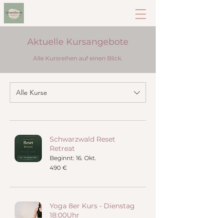
Aktuelle Kursangebote
Alle Kursreihen auf einen Blick.
Alle Kurse
Schwarzwald Reset
Retreat
Beginnt: 16. Okt.
490
490 €
Euro
Yoga 8er Kurs - Dienstag
18:00Uhr