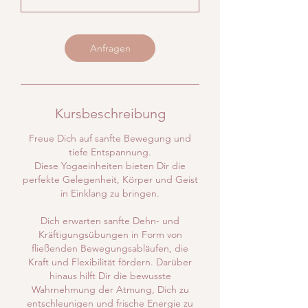
n
n
t
Anfragen
a
m
:
1
Kursbeschreibung
5
Freue Dich auf sanfte Bewegung und
.
tiefe Entspannung.
S
Diese Yogaeinheiten bieten Dir die
e
perfekte Gelegenheit, Körper und Geist
in Einklang zu bringen.
p
t
Dich erwarten sanfte Dehn- und
.
Kräftigungsübungen in Form von
fließenden Bewegungsabläufen, die
Kraft und Flexibilität fördern. Darüber
hinaus hilft Dir die bewusste
Wahrnehmung der Atmung, Dich zu
entschleunigen und frische Energie zu