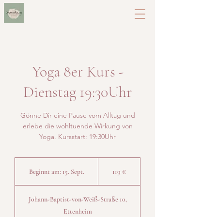
Yoga 8er Kurs -
Dienstag 19:30Uhr
Gönne Dir eine Pause vom Alltag und
erlebe die wohltuende Wirkung von
Yoga. Kursstart: 19:30Uhr
119
Euro
Beginnt am: 15. Sept.
B
119 €
e
g
Johann-Baptist-von-Weiß-Straße 10,
i
Ettenheim